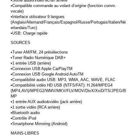
•Sortie audio/vidéo écran arrière
•Compatible commande au volant d’origine (fonction comm.
vocale)
•Interface utilisateur 9 langues
(Anglais/Allemand/Français/Espagnol/Russe/Portugais/Italien/Né
erlandais/Turc)
•USB: Charge rapide
SOURCES
•Tuner AM/FM, 24 présélections
•Tuner Radio Numérique DAB+
•1 entrée USB (arrière)
•Connexion USB Apple CarPlayTM
•Connexion USB Google Android AutoTM
•Compatibilité audio USB: MP3, WMA, AAC, WAVE, FLAC
•Compatibilité vidéo HD USB (NTFS/FAT): H.264/MPEG4
(MP4,AVI)/MPEG2/WMV/MKV/FLV/MOV/DivX/XviD/TS/JPEG/B
MP
•1 entrée AUX audio&vidéo (jack arrière)
•1 sortie vidéo (RCA arrière)
•Bluetooth audio
•Contrôle iPod
•Smartphone Mirroring (Android)
MAINS-LIBRES