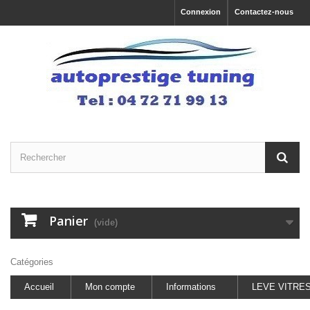
Connexion
Contactez-nous
Panier
(vide)
Catégories
Accueil
Mon compte
Informations
LEVE VITRE