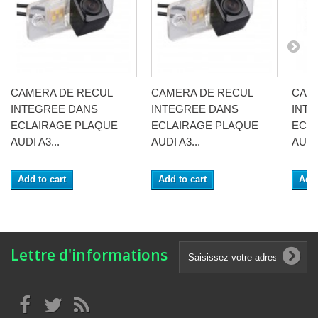
CAMERA DE RECUL
CAMERA DE RECUL
CAM
INTEGREE DANS
INTEGREE DANS
INT
ECLAIRAGE PLAQUE
ECLAIRAGE PLAQUE
ECL
AUDI A3...
AUDI A3...
AUDI 
Add to cart
Add to cart
Add 
Lettre d'informations