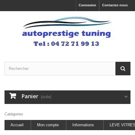
Connexion
Contactez-nous
Panier
(vide)
Catégories
Accueil
Mon compte
Informations
LEVE VITRE