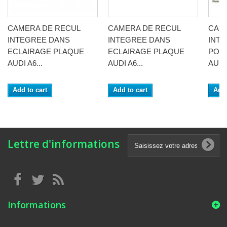
CAMERA DE RECUL
CAMERA DE RECUL
CAM
INTEGREE DANS
INTEGREE DANS
INT
ECLAIRAGE PLAQUE
ECLAIRAGE PLAQUE
POI
AUDI A6...
AUDI A6...
AUDI 
Add to cart
Add to cart
Add 
Lettre d'informations
Informations