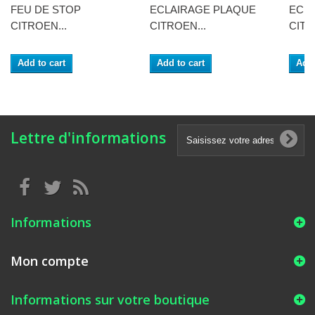
FEU DE STOP
ECLAIRAGE PLAQUE
ECL
CITROEN...
CITROEN...
CITR
Add to cart
Add to cart
Add 
Lettre d'informations
Informations
Mon compte
Informations sur votre boutique