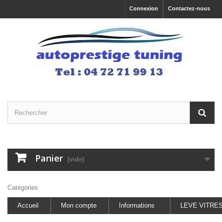
Connexion
Contactez-nous
Panier
(vide)
Catégories
Accueil
Mon compte
Informations
LEVE VITRE