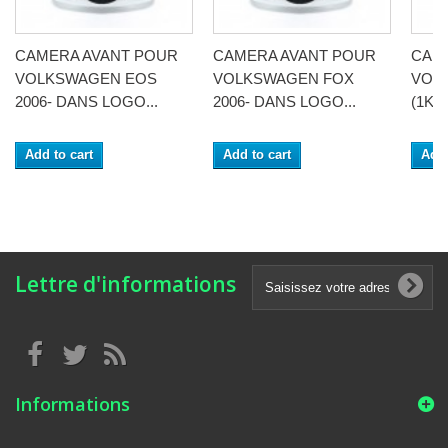
CAMERA AVANT POUR
CAMERA AVANT POUR
CAM
VOLKSWAGEN EOS
VOLKSWAGEN FOX
VOL
2006- DANS LOGO...
2006- DANS LOGO...
(1K) 
Add to cart
Add to cart
Add 
Lettre d'informations
Informations