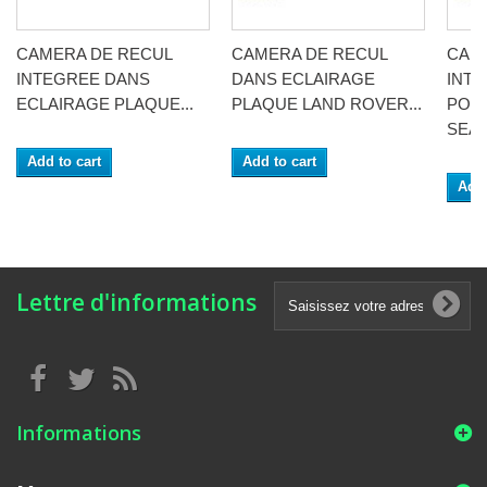
CAMERA DE RECUL
CAMERA DE RECUL
CAM
INTEGREE DANS
DANS ECLAIRAGE
INT
ECLAIRAGE PLAQUE...
PLAQUE LAND ROVER...
POI
SEAT.
Add to cart
Add to cart
Add 
Lettre d'informations
Informations