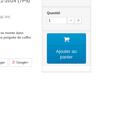
-2014 (7P5)
Quantité
06-7P5
 se monte dans
re poignée de coffre
Ajouter au
panier
ger
Google+