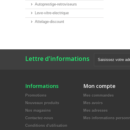
Autoprestige-retroviseurs
Leve-vitre-electrique
Attelage-discount
Lettre d'informations
Informations
Mon compte
Promotions
Mes commandes
Nouveaux produits
Mes avoirs
Nos magasins
Mes adresses
Contactez-nous
Mes informations personn
Conditions d'utilisation