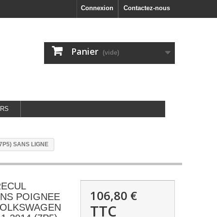
Connexion
Contactez-nous
Panier
(vide)
URS
P5) SANS LIGNE
RECUL
106,80 €
ANS POIGNEE
TTC
VOLKSWAGEN