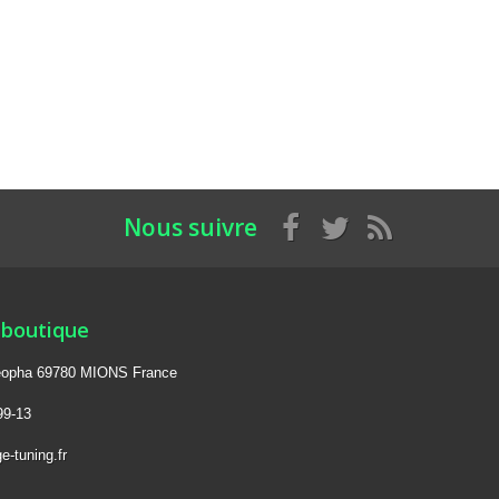
Nous suivre
 boutique
 léopha 69780 MIONS France
99-13
e-tuning.fr